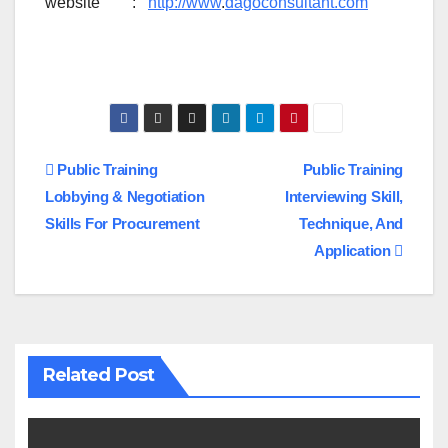
website :
http://www
.
dagoconsultant.com
Navigasi
Public Training
Public Training
Lobbying & Negotiation
Interviewing Skill,
pos
Skills For Procurement
Technique, And
Application
Related Post