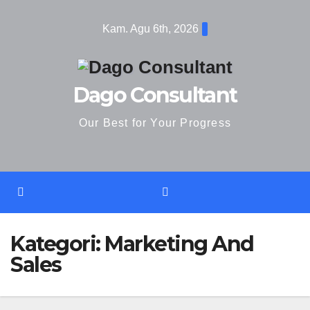
Skip
Kam. Agu 6th, 2026
to
content
Dago Consultant
Our Best for Your Progress
Kategori:
Marketing And
Sales