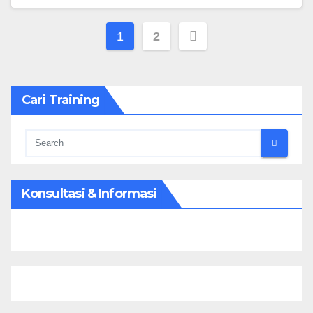
Paginasi
1
2
pos
Cari Training
Konsultasi & Informasi