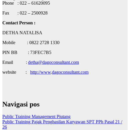
Phone : 022 – 61620095
Fax : 022 – 2500928
Contact Person :
DETHA NATALISA
Mobile : 0822 2728 1330
PIN BB : 73FEC7B5
Email :
detha@dagoconsultant.com
website :
http://www
.
dagoconsultant.com
Navigasi pos
Public Training Management Piutang
Public Training Pajak Penghasilan Karyawan SPT PPh Pasal 21 /
26