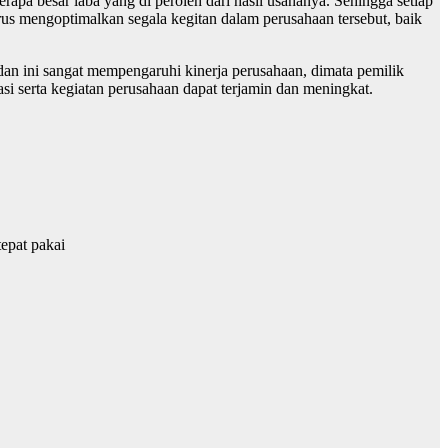
erapa besar laba yang di peroleh dari hasil usahanya. Sehingga setiap
us mengoptimalkan segala kegitan dalam perusahaan tersebut, baik
an ini sangat mempengaruhi kinerja perusahaan, dimata pemilik
 serta kegiatan perusahaan dapat terjamin dan meningkat.
epat pakai