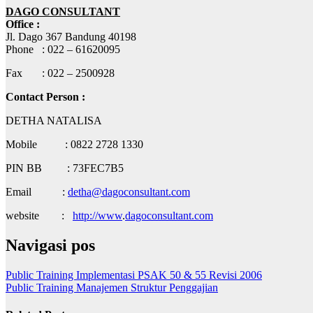
DAGO CONSULTANT
Office :
Jl. Dago 367 Bandung 40198
Phone : 022 – 61620095
Fax : 022 – 2500928
Contact Person :
DETHA NATALISA
Mobile : 0822 2728 1330
PIN BB : 73FEC7B5
Email :
detha@dagoconsultant.com
website :
http://www
.
dagoconsultant.com
Navigasi pos
Public Training Implementasi PSAK 50 & 55 Revisi 2006
Public Training Manajemen Struktur Penggajian