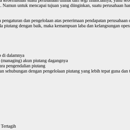
keberhasilan suatu perusahaan dilihat dari segi financialnya, yaitu seb
. Namun untuk mencapai tujuan yang diinginkan, suatu perusahaan har
 pengaturan dan pengelolaan atas penerimaan pendapatan perusahaan d
 piutang dengan baik, maka kemampuan laba dan kelangsungan operasi
p di dalamnya
 (managing) akun piutang dagangnya
ra pengendalian piutang
 sehubungan dengan pengelolaan piutang yang lebih tepat guna dan t
Tertagih