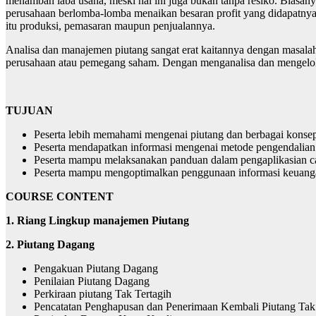
menambah laba usaha, meski hal ini juga bukan tanpa resiko. Biasanya 
perusahaan berlomba-lomba menaikan besaran profit yang didapatnya
itu produksi, pemasaran maupun penjualannya.
Analisa dan manajemen piutang sangat erat kaitannya dengan masalah
perusahaan atau pemegang saham. Dengan menganalisa dan mengelola
TUJUAN
Peserta lebih memahami mengenai piutang dan berbagai konse
Peserta mendapatkan informasi mengenai metode pengendalian
Peserta mampu melaksanakan panduan dalam pengaplikasian ca
Peserta mampu mengoptimalkan penggunaan informasi keuangan
COURSE CONTENT
1. Riang Lingkup manajemen Piutang
2. Piutang Dagang
Pengakuan Piutang Dagang
Penilaian Piutang Dagang
Perkiraan piutang Tak Tertagih
Pencatatan Penghapusan dan Penerimaan Kembali Piutang Tak 