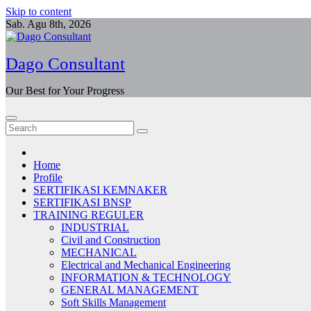
Skip to content
Sab. Agu 8th, 2026
Dago Consultant
Our Best for Your Progress
Home
Profile
SERTIFIKASI KEMNAKER
SERTIFIKASI BNSP
TRAINING REGULER
INDUSTRIAL
Civil and Construction
MECHANICAL
Electrical and Mechanical Engineering
INFORMATION & TECHNOLOGY
GENERAL MANAGEMENT
Soft Skills Management