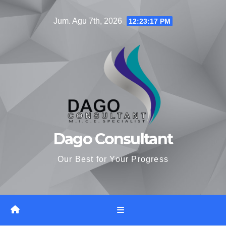
Skip
Jum. Agu 7th, 2026
12:23:18 PM
to
content
Dago Consultant
Our Best for Your Progress