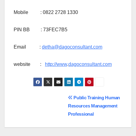
Mobile : 0822 2728 1330
PIN BB : 73FEC7B5
Email :
detha@dagoconsultant.com
website :
http://www
.
dagoconsultant.com
Navigasi
Public Training Human
Resources Management
pos
Professional