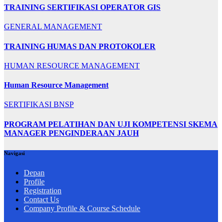
TRAINING SERTIFIKASI OPERATOR GIS
GENERAL MANAGEMENT
TRAINING HUMAS DAN PROTOKOLER
HUMAN RESOURCE MANAGEMENT
Human Resource Management
SERTIFIKASI BNSP
PROGRAM PELATIHAN DAN UJI KOMPETENSI SKEMA
MANAGER PENGINDERAAN JAUH
Navigasi
Depan
Profile
Registration
Contact Us
Company Profile & Course Schedule