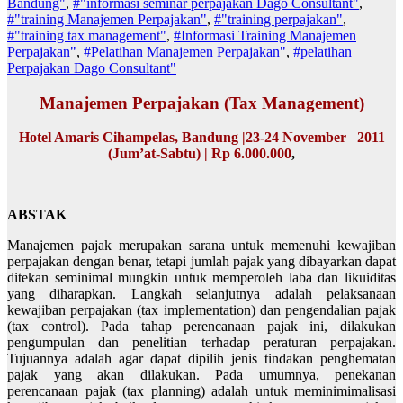
Bandung"
,
#"informasi seminar perpajakan Dago Consultant"
,
#"training Manajemen Perpajakan"
,
#"training perpajakan"
,
#"training tax management"
,
#Informasi Training Manajemen
Perpajakan"
,
#Pelatihan Manajemen Perpajakan"
,
#pelatihan
Perpajakan Dago Consultant"
Manajemen Perpajakan (Tax Management)
Hotel Amaris Cihampelas, Bandung |23-24
November 2011
(Jum’at-Sabtu) | Rp 6.000.000
,
ABSTAK
Manajemen pajak merupakan sarana untuk memenuhi kewajiban
perpajakan dengan benar, tetapi jumlah pajak yang dibayarkan dapat
ditekan seminimal mungkin untuk memperoleh laba dan likuiditas
yang diharapkan. Langkah selanjutnya adalah pelaksanaan
kewajiban perpajakan (tax implementation) dan pengendalian pajak
(tax control). Pada tahap perencanaan pajak ini, dilakukan
pengumpulan dan penelitian terhadap peraturan perpajakan.
Tujuannya adalah agar dapat dipilih jenis tindakan penghematan
pajak yang akan dilakukan. Pada umumnya, penekanan
perencanaan pajak (tax planning) adalah untuk meminimimalisasi