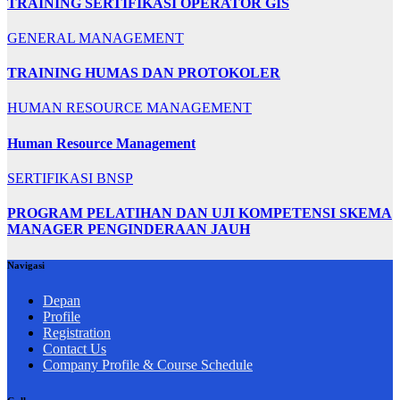
TRAINING SERTIFIKASI OPERATOR GIS
GENERAL MANAGEMENT
TRAINING HUMAS DAN PROTOKOLER
HUMAN RESOURCE MANAGEMENT
Human Resource Management
SERTIFIKASI BNSP
PROGRAM PELATIHAN DAN UJI KOMPETENSI SKEMA
MANAGER PENGINDERAAN JAUH
Navigasi
Depan
Profile
Registration
Contact Us
Company Profile & Course Schedule