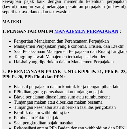
kewajiban pajak baik dengan memenuhi ketentuan perpajakan
(lawful) maupun yang melanggar peraturan perpajakan (unlawful),
seperti tax avoidance dan tax evasion.
M
ATERI
1. PENGANTAR UMUM
MANAJEMEN PERPAJAKAN
:
Pengertian Manajemen dan Perencanaan Perpajakan
Manajemen Perpajakan yang Ekonomis, Efisien, dan Efektif
Saat Pelaksanaan Manajemen Perpajakan dan Ruang Lingkup
Tanggung jawab Manajemen terhadap stakeholder
Hal-hal yang diperlukan dalam Manajemen Perpajakan
2. PERENCANAAN PAJAK UNTUKPPh Ps 21, PPh Ps 23,
PPh Ps 26, PPh Final dan PPN :
Klausul perpajakan dalam kontrak kerja dengan pihak lain
PPh ditanggung perusahaan atau tunjangan pajak
Biaya perjalanan dinas: lump sum atau reimbursment
Tunjangan makan atau diberikan makan bersama
Tunjangan kesehatan atau diberikan fasilitas pengobatan
Konflik dalam withholding tax
Pembuatan Faktur Pajak
Saat pengkreditan pajak masukan
Rekonsiliasi antara PPh Badan dengan withholding dan PPN