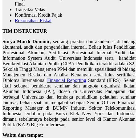
Final
Transaksi Valas
Konfirmasi Kredit Pajak
Rekonsiliasi Fiskal
TIM INSTRUKTUR
Surya Mardi Dominic
, seorang praktisi dan akademisi di bidang
akuntansi, audit dan pengendalian internal. Beliau lulus Pendidikan
Profesional Akuntan, Sertifikasi Profesional Internal Audit dan
Information System Audit, Universitas Indonesia serta kandidat
Berakreditasi Akuntan Publik (CPA). Pendidikan terakhir adalah S2,
Sekolah Tinggi Manajemen PPM dan memiliki spesialisasi di bidang
Manajemen Resiko dan Analisa Keuangan serta lulus sertifikasi
Diploma International
Financial Reporting
Standard (IFRS). Selain
aktif sebagai pembicara seminar dan anggota organisasi Ikatan
Akuntan Indonesia (IAI), dosen di Universitas Padjajaran dan
berbagai Universitas dan lembaga pendidikan pelatihan seminar
lainnya, beliau saat ini menjabat sebagai Senior Officer Financial
Reporting Manager di BUMN Industri Sektor Telekomunikasi
Indonesia terdaftar pada Bursa Efek New York dan Indonesia
dimana sebelumnya bekerja pada senior level di Kantor Akuntan
Publik (KAP) Big Four terbesar.
Waktu dan tempat: