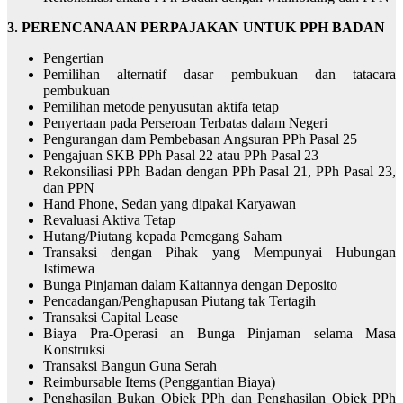
3. PERENCANAAN PERPAJAKAN UNTUK PPH BADAN
Pengertian
Pemilihan alternatif dasar pembukuan dan tatacara
pembukuan
Pemilihan metode penyusutan aktifa tetap
Penyertaan pada Perseroan Terbatas dalam Negeri
Pengurangan dam Pembebasan Angsuran PPh Pasal 25
Pengajuan SKB PPh Pasal 22 atau PPh Pasal 23
Rekonsiliasi PPh Badan dengan PPh Pasal 21, PPh Pasal 23,
dan PPN
Hand Phone, Sedan yang dipakai Karyawan
Revaluasi Aktiva Tetap
Hutang/Piutang kepada Pemegang Saham
Transaksi dengan Pihak yang Mempunyai Hubungan
Istimewa
Bunga Pinjaman dalam Kaitannya dengan Deposito
Pencadangan/Penghapusan Piutang tak Tertagih
Transaksi Capital Lease
Biaya Pra-Operasi an Bunga Pinjaman selama Masa
Konstruksi
Transaksi Bangun Guna Serah
Reimbursable Items (Penggantian Biaya)
Penghasilan Bukan Objek PPh dan Penghasilan Objek PPh