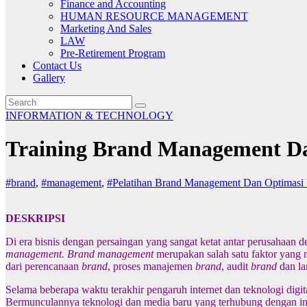
Finance and Accounting
HUMAN RESOURCE MANAGEMENT
Marketing And Sales
LAW
Pre-Retirement Program
Contact Us
Gallery
INFORMATION & TECHNOLOGY
Training Brand Management Da
#brand
,
#management
,
#Pelatihan Brand Management Dan Optimasi 
DESKRIPSI
Di era bisnis dengan persaingan yang sangat ketat antar perusahaan
management.
Brand management
merupakan salah satu faktor yang
dari perencanaan
brand
, proses manajemen
brand
, audit
brand
dan la
Selama beberapa waktu terakhir pengaruh internet dan teknologi digit
Bermunculannya teknologi dan media baru yang terhubung dengan inter