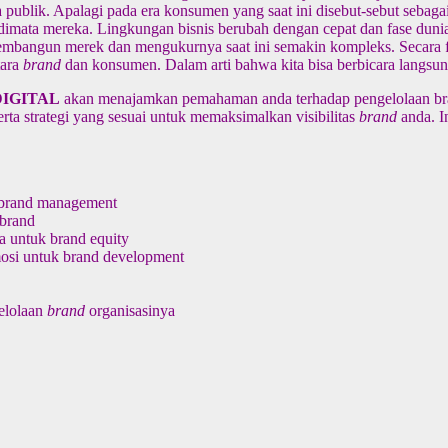
publik. Apalagi pada era konsumen yang saat ini disebut-sebut sebaga
dimata mereka. Lingkungan bisnis berubah dengan cepat dan fase dunia
 membangun merek dan mengukurnya saat ini semakin kompleks. Secara
tara
brand
dan konsumen. Dalam arti bahwa kita bisa berbicara langsun
IGITAL
akan menajamkan pemahaman anda terhadap pengelolaan bra
rta strategi yang sesuai untuk memaksimalkan visibilitas
brand
anda. I
 brand management
brand
 untuk brand equity
osi untuk brand development
gelolaan
brand
organisasinya