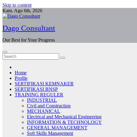
Skip to content
Kam. Agu 6th, 2026
Dago Consultant
Our Best for Your Progress
Home
Profile
SERTIFIKASI KEMNAKER
SERTIFIKASI BNSP
TRAINING REGULER
INDUSTRIAL
Civil and Construction
MECHANICAL
Electrical and Mechanical Engineering
INFORMATION & TECHNOLOGY
GENERAL MANAGEMENT
Soft Skills Management