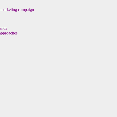
t marketing campaign
rands
 approaches