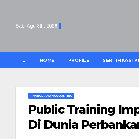
Skip
to
content
Sab. Agu 8th, 2026
HOME
PROFILE
SERTIFIKASI 
FINANCE AND ACCOUNTING
Public Training Im
Di Dunia Perbanka