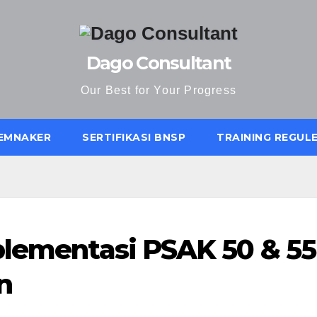
Dago Consultant
Our Best for Your Progress
KEMNAKER
SERTIFIKASI BNSP
TRAINING REGUL
plementasi PSAK 50 & 55
n