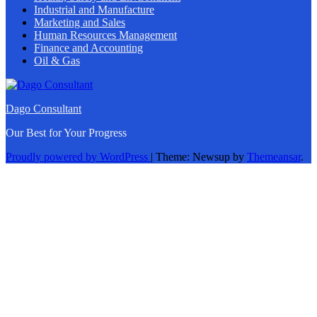
Industrial and Manufacture
Marketing and Sales
Human Resources Management
Finance and Accounting
Oil & Gas
Dago Consultant
Our Best for Your Progress
Proudly powered by WordPress
|
Theme: Newsup by
Themeansar
.