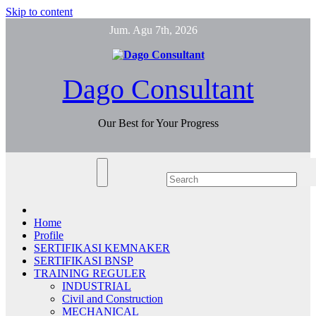
Skip to content
Jum. Agu 7th, 2026
Dago Consultant
Our Best for Your Progress
Home
Profile
SERTIFIKASI KEMNAKER
SERTIFIKASI BNSP
TRAINING REGULER
INDUSTRIAL
Civil and Construction
MECHANICAL