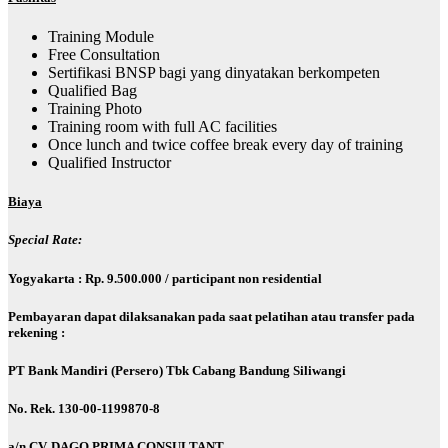
Training Module
Free Consultation
Sertifikasi BNSP bagi yang dinyatakan berkompeten
Qualified Bag
Training Photo
Training room with full AC facilities
Once lunch and twice coffee break every day of training
Qualified Instructor
B
iaya
Special Rate
:
Yogyakarta : Rp. 9.500.000 / participant non residential
Pembayaran dapat dilaksanakan pada saat pelatihan atau transfer pada
rekening :
PT Bank Mandiri (Persero) Tbk Cabang Bandung Siliwangi
No. Rek. 130-00-1199870-8
a/n CV. DAGO PRIMA CONSULTANT