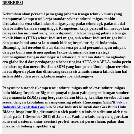
D
ESKRIPSI
Kebutuhan akan personil pemegang jabatan tenaga teknik khusus yang
mempunyai kompetensi kerja standar sektor industri migas, makin
dirasakan karena sifat industri migas yang padat teknologi, padat modal
dan berisiko bahaya yang tinggi. Kompetensi kerja personil ini merupakan
persyaratan minimal yang harus dipenuhi oleh pemegang jabatan tenaga
teknik khusus (TTK) sektor industri migas, sub sektor industri migas hulu
dan panas bumi antara lain untuk bidang inspektur rig di Indonesia.
Disamping hal tersebut di atas dan karena potensi pertambangan minyak
dan gas bumi masih merupakan faktor dominan dalam strategi
pembangunan bangsa dan negara Indonesia terutama dalam menghadapi
era globalisasi dan perdagangan bebas tingkat AFTA dan AFLA, maka perlu
mendorong dan merealisasikan SDM yang kompeten. Untuk tujuan tersebut
harus dipersiapkan dan dirancang secara sistematis antara lain dalam hal
sistem diklat dan perangkat-perangkat pendukungnya.
Penyusunan standar kompetensi industri migas sub sektor industri migas
hulu bidang Inspektur Rig mempunyai tujuan yaitu pengembangan sumber
daya manusia (SDM) yang bergerak dalam bidang keahlian tersebut di atas
sesuai dengan kebutuhan masing-masing pihak. Rancangan SKKNI
Sektor
Industri Minyak dan Gas
Sub Sektor Industri Minyak dan Gas Bumi Hulu
Bidang Inspektur Rig dirumuskan oleh panitia teknis dan disusun oleh tim
teknis pada 1 Desember 2011 di Jakarta. Panitia teknis menyelenggarakan
konvensi nasional antar asosiasi profesi, asosiasi perusahaan, pakar dan
praktisi di bidang inspektur rig