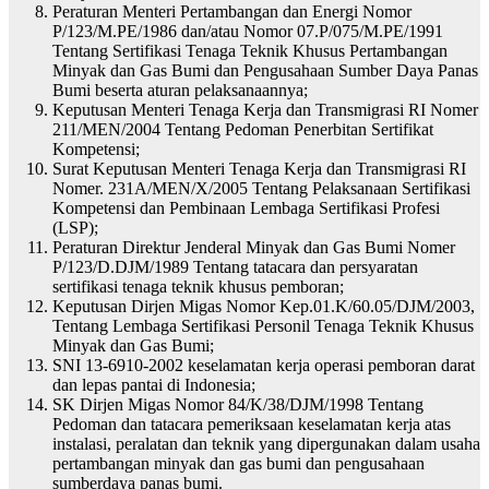
Peraturan Menteri Pertambangan dan Energi Nomor
P/123/M.PE/1986 dan/atau Nomor 07.P/075/M.PE/1991
Tentang Sertifikasi Tenaga Teknik Khusus Pertambangan
Minyak dan Gas Bumi dan Pengusahaan Sumber Daya Panas
Bumi beserta aturan pelaksanaannya;
Keputusan Menteri Tenaga Kerja dan Transmigrasi RI Nomer
211/MEN/2004 Tentang Pedoman Penerbitan Sertifikat
Kompetensi;
Surat Keputusan Menteri Tenaga Kerja dan Transmigrasi RI
Nomer. 231A/MEN/X/2005 Tentang Pelaksanaan Sertifikasi
Kompetensi dan Pembinaan Lembaga Sertifikasi Profesi
(LSP);
Peraturan Direktur Jenderal Minyak dan Gas Bumi Nomer
P/123/D.DJM/1989 Tentang tatacara dan persyaratan
sertifikasi tenaga teknik khusus pemboran;
Keputusan Dirjen Migas Nomor Kep.01.K/60.05/DJM/2003,
Tentang Lembaga Sertifikasi Personil Tenaga Teknik Khusus
Minyak dan Gas Bumi;
SNI 13-6910-2002 keselamatan kerja operasi pemboran darat
dan lepas pantai di Indonesia;
SK Dirjen Migas Nomor 84/K/38/DJM/1998 Tentang
Pedoman dan tatacara pemeriksaan keselamatan kerja atas
instalasi, peralatan dan teknik yang dipergunakan dalam usaha
pertambangan minyak dan gas bumi dan pengusahaan
sumberdaya panas bumi.