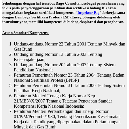
Sehubungan dengan hal tersebut Dago Consultant sebagai perusahaan yang
fokus pada penyelenggaraan pelatihan dan sertifikasi bidang K3 akan
mengadakan kegiatan sertifikasi kompetensi “
Inspektur Rig
”, bekerja sama
dengan Lembaga Sertifikasi Profesi (LSP) Energi, dengan didukung oleh
instruktur yang memiliki kompetensi di bidang eksplorasi dan pengeboran.
A
cuan
S
tandard
K
ompetensi
Undang-undang Nomor 22 Tahun 2001 Tentang Minyak dan
Gas Bumi
Undang-undang Nomor 13 Tahun 2003 Tentang
Ketenagakerjaan;
Undang-undang Nomor 20 Tahun 2003 Tentang Sistem
Pendidikan Nasional;
Peraturan Pemerintah Nomor 23 Tahun 2004 Tentang Badan
Nasional Sertifikasi Profesi (BNSP)
Peraturan Pemerintah Nomor 31 Tahun 2006 Tentang Sistem
Pelatihan Kerja Nasional;
Peraturan Menteri Tenaga Kerja Nomor Kep.
21/MEN/X/2007 Tentang Tatacara Penetapan Standar
Kompetensi Kerja Nasional Indonesia;
Peraturan Menteri Pertambangan dan Energi Nomor
01/P/M/Pertamb./1980; Tentang Pemeriksaan Keselamatan
Kerja dan Teknik yang dipergunakan dalam Pertambangan
Minyak dan Gas Bumi;