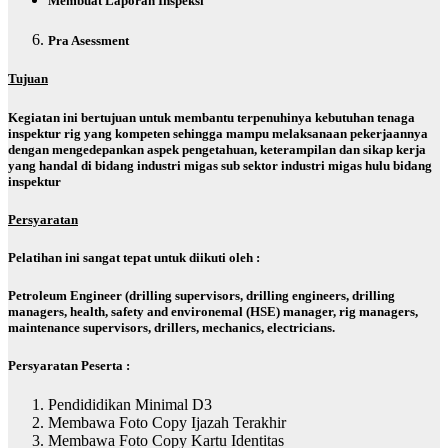
Membuat Laporan Inspeksi
Pra Asessment
T
ujuan
Kegiatan ini bertujuan untuk membantu terpenuhinya kebutuhan tenaga
inspektur rig yang kompeten sehingga mampu melaksanaan pekerjaannya
dengan mengedepankan aspek pengetahuan, keterampilan dan sikap kerja
yang handal di bidang industri migas sub sektor industri migas hulu bidang
inspektur
P
ersyaratan
Pelatihan ini sangat tepat untuk diikuti oleh :
Petroleum Engineer (drilling supervisors, drilling engineers, drilling
managers, health, safety and environemal (HSE) manager, rig managers,
maintenance supervisors, drillers, mechanics, electricians.
Persyaratan Peserta :
Pendididikan Minimal D3
Membawa Foto Copy Ijazah Terakhir
Membawa Foto Copy Kartu Identitas