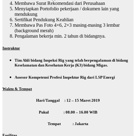
Membawa Surat Rekomendasi dari Perusahaan
Menyiapkan Portofolio pekerjaan / dokumen lain yang
mendukung
Sertifikat Pendukung Keahlian
Membawa Pas Foto 4×6, 2×3 masing-masing 3 lembar
(background merah)
Pengalaman bekerja min. 2 tahun di bidangnya.
I
nstruktur
Tim Ahli bidang Inspeksi Rig yang telah berpengalaman di bidang
Keselamatan dan Kesehatan Kerja (K3) bidang Migas.
Assesor Kompetensi Profesi Inspektur Rig dari LSP Energi
W
aktu &
T
empat
Hari/Tanggal : 12 – 15 Maret 2019
Pukul : 08.00 – 16.00 WIB
Tempat : Jakarta
F
asilitas