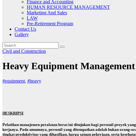
Finance and Accounting
HUMAN RESOURCE MANAGEMENT
Marketing And Sales
LAW
Pre-Retirement Program
Contact Us
Gallery
Civil and Construction
Heavy Equipment Management
#equipment
,
#heavy
D
ESKRIPSI
Pelatihan manajemen peralatan berat ini ditujukan bagi personil proyek yan
kerjanya. Pada umumnya, personil yang ditempatkan adalah bukan orang-orang
tingkat produktivitas yang dihasilkan, harga satuan pekerjaan, serta kesehat