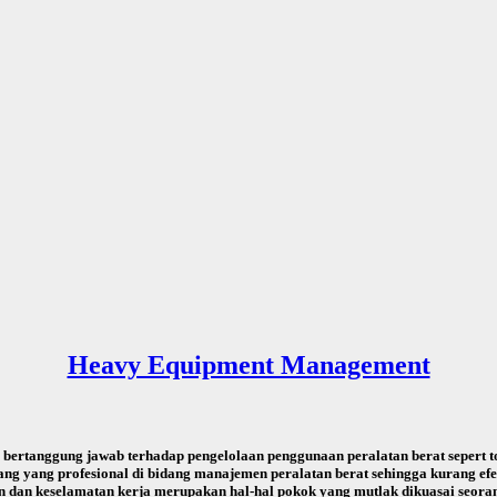
Heavy Equipment Management
g bertanggung jawab terhadap pengelolaan penggunaan peralatan berat sepert to
 yang profesional di bidang manajemen peralatan berat sehingga kurang efekti
an dan keselamatan kerja merupakan hal-hal pokok yang mutlak dikuasai seorang