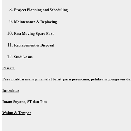
Project Planning and Scheduling
Maintenance & Replacing
Fast Moving Spare Part
Replacement & Disposal
Studi kasus
P
eserta
Para praktisi manajemen alat berat, para perencana, pelaksana, pengawas d
I
nstruktur
Imam Suyono, ST dan Tim
W
aktu &
T
empat