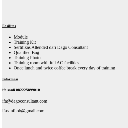
F
asilitas
Module
Training Kit
Sertifikas Attended dari Dago Consultant
Qualified Bag
Training Photo
Training room with full AC facilities
Once lunch and twice coffee break every day of training
I
nformasi
ifa sanfi 082225899010
ifa@dagoconsultant.com
ifasanfijob@gmail.com