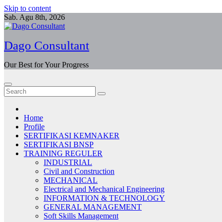
Skip to content
Sab. Agu 8th, 2026
Dago Consultant
Our Best for Your Progress
Home
Profile
SERTIFIKASI KEMNAKER
SERTIFIKASI BNSP
TRAINING REGULER
INDUSTRIAL
Civil and Construction
MECHANICAL
Electrical and Mechanical Engineering
INFORMATION & TECHNOLOGY
GENERAL MANAGEMENT
Soft Skills Management