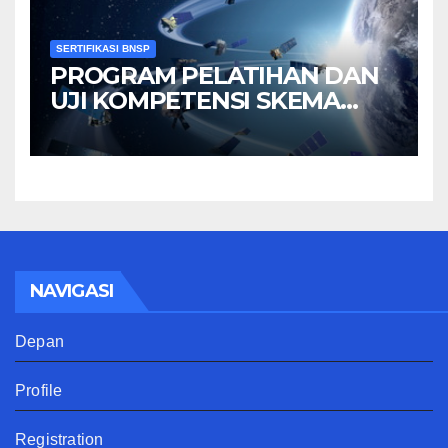
SERTIFIKASI BNSP
PROGRAM PELATIHAN DAN
UJI KOMPETENSI SKEMA
MANAGER PENGINDERAAN
JAUH
NAVIGASI
Depan
Profile
Registration