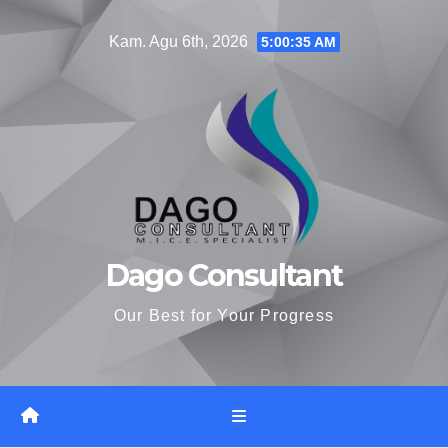
Skip
Kam. Agu 6th, 2026
5:00:36 AM
to
content
Dago Consultant
Our Best for Your Progress