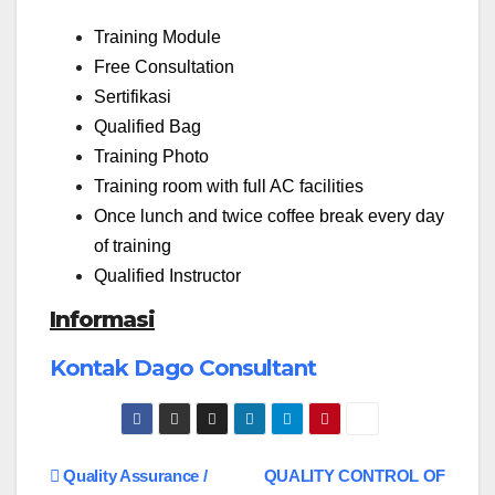
Training Module
Free Consultation
Sertifikasi
Qualified Bag
Training Photo
Training room with full AC facilities
Once lunch and twice coffee break every day
of training
Qualified Instructor
I
nformasi
Kontak Dago Consultant
Navigasi
Quality Assurance /
QUALITY CONTROL OF