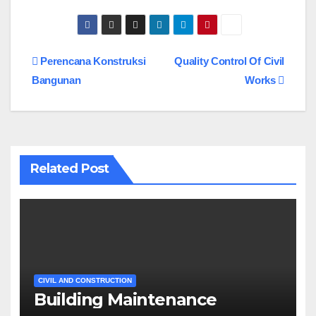
Navigasi
Perencana Konstruksi
Quality Control Of Civil
Bangunan
Works
pos
Related Post
CIVIL AND CONSTRUCTION
Building Maintenance