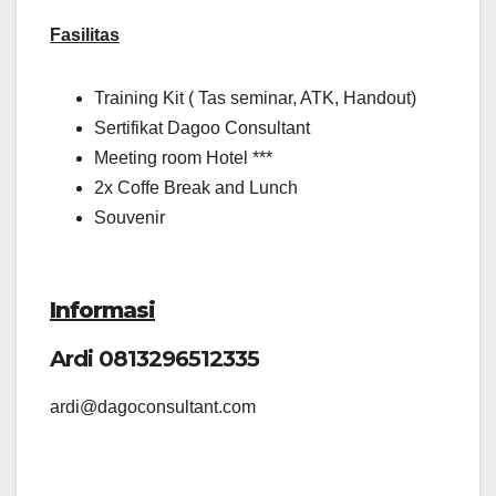
F
asilitas
Training Kit ( Tas seminar, ATK, Handout)
Sertifikat Dagoo Consultant
Meeting room Hotel ***
2x Coffe Break and Lunch
Souvenir
I
nformasi
Ardi 0813296512335
ardi@dagoconsultant.com