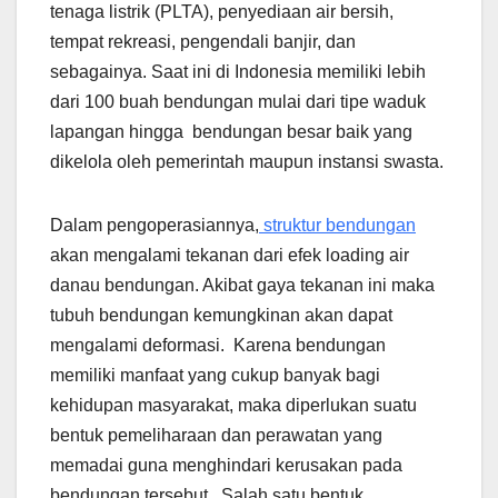
tenaga listrik (PLTA), penyediaan air bersih,
tempat rekreasi, pengendali banjir, dan
sebagainya. Saat ini di Indonesia memiliki lebih
dari 100 buah bendungan mulai dari tipe waduk
lapangan hingga bendungan besar baik yang
dikelola oleh pemerintah maupun instansi swasta.
Dalam pengoperasiannya,
struktur bendungan
akan mengalami tekanan dari efek loading air
danau bendungan. Akibat gaya tekanan ini maka
tubuh bendungan kemungkinan akan dapat
mengalami deformasi. Karena bendungan
memiliki manfaat yang cukup banyak bagi
kehidupan masyarakat, maka diperlukan suatu
bentuk pemeliharaan dan perawatan yang
memadai guna menghindari kerusakan pada
bendungan tersebut. Salah satu bentuk