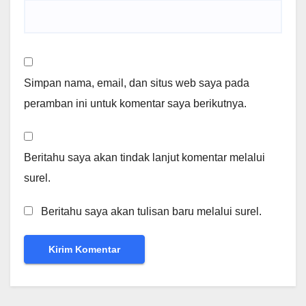
Simpan nama, email, dan situs web saya pada
peramban ini untuk komentar saya berikutnya.
Beritahu saya akan tindak lanjut komentar melalui
surel.
Beritahu saya akan tulisan baru melalui surel.