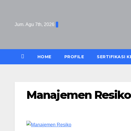
Skip
to
content
Jum. Agu 7th, 2026
HOME
PROFILE
SERTIFIKASI 
Manajemen Resiko