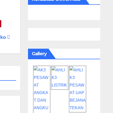
iko
Gallery