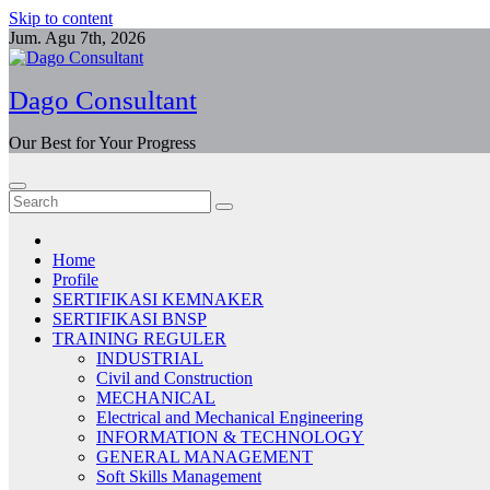
Skip to content
Jum. Agu 7th, 2026
Dago Consultant
Our Best for Your Progress
Home
Profile
SERTIFIKASI KEMNAKER
SERTIFIKASI BNSP
TRAINING REGULER
INDUSTRIAL
Civil and Construction
MECHANICAL
Electrical and Mechanical Engineering
INFORMATION & TECHNOLOGY
GENERAL MANAGEMENT
Soft Skills Management