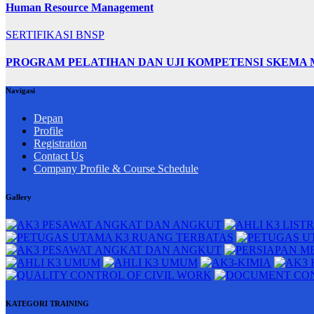
Human Resource Management
SERTIFIKASI BNSP
PROGRAM PELATIHAN DAN UJI KOMPETENSI SKEMA
Navigasi
Depan
Profile
Registration
Contact Us
Company Profile & Course Schedule
Gallery
KATEGORI TRAINING