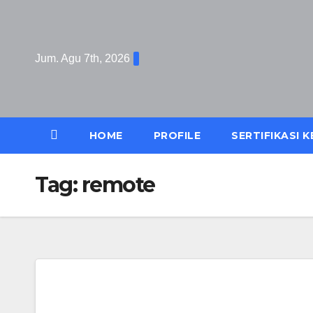
Skip
to
content
Jum. Agu 7th, 2026
HOME
PROFILE
SERTIFIKASI 
Tag:
remote